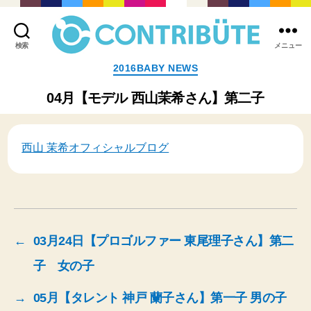
検索
メニュー
株
カ
2016BABY NEWS
式
テ
会
ゴ
04月【モデル 西山茉希さん】第二子
社
リ
コ
ー
ン
ト
西山 茉希オフィシャルブログ
リ
ビ
ュ
ー
ト
(
←
03月24日【プロゴルファー 東尾理子さん】第二
Contribute,inc.
)
子 女の子
→
05月【タレント 神戸 蘭子さん】第一子 男の子