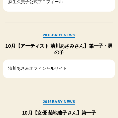
麻生久美子公式プロフィール
カ
2016BABY NEWS
テ
ゴ
10月【アーティスト 清川あさみさん】第一子・男
リ
の子
ー
清川あさみオフィシャルサイト
カ
2016BABY NEWS
テ
ゴ
10月【女優 菊地凛子さん】第一子
リ