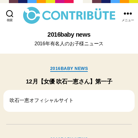
検索
メニュー
株
式
2016baby news
会
2016年有名人のお子様ニュース
社
コ
ン
ト
カ
2016BABY NEWS
リ
テ
ビ
ゴ
12月【女優 吹石一恵さん】第一子
ュ
リ
ー
ー
ト
吹石一恵オフィシャルサイト
(
Contribute,inc.
)
カ