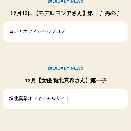
2016BABY NEWS
テ
ゴ
12月13日【モデル ヨンアさん】第一子 男の子
リ
ー
ヨンアオフィシャルブログ
カ
2016BABY NEWS
テ
ゴ
12月【女優 堀北真希さん】第一子
リ
ー
堀北真希オフィシャルサイト