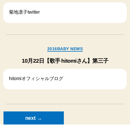
ー
菊地凛子twitter
カ
2016BABY NEWS
テ
ゴ
10月22日【歌手 hitomiさん】第三子
リ
ー
hitomiオフィシャルブログ
投
next
→
稿
の