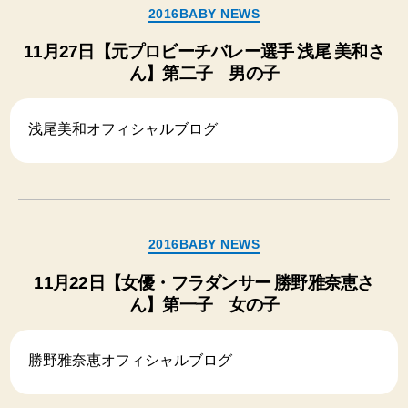
カ
2016BABY NEWS
テ
ゴ
11月27日【元プロビーチバレー選手 浅尾 美和さ
リ
ん】第二子 男の子
ー
浅尾美和オフィシャルブログ
カ
2016BABY NEWS
テ
ゴ
11月22日【女優・フラダンサー 勝野雅奈恵さ
リ
ん】第一子 女の子
ー
勝野雅奈恵オフィシャルブログ