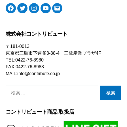
ペ
Facebook
Twitter
Instagram
YouTube
メ
ー
ー
ジ
ル
送
り
株式会社コントリビュート
〒181-0013
東京都三鷹市下連雀3-38-4 三鷹産業プラザ4F
TEL:0422-76-8980
FAX:0422-76-8983
MAIL:info@contribute.co.jp
検
索
対
コントリビュート商品 取扱店
象: