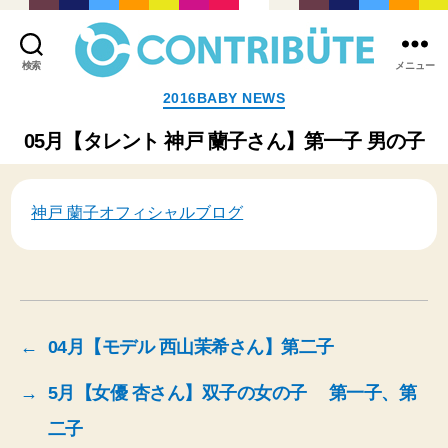
検索
メニュー
株
カ
2016BABY NEWS
式
テ
会
ゴ
05月【タレント 神戸 蘭子さん】第一子 男の子
社
リ
コ
ー
ン
ト
神戸 蘭子オフィシャルブログ
リ
ビ
ュ
ー
ト
(
←
04月【モデル 西山茉希さん】第二子
Contribute,inc.
)
→
5月【女優 杏さん】双子の女の子 第一子、第
二子