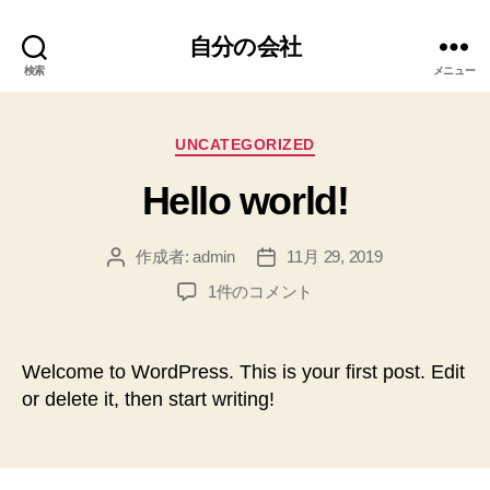
自分の会社
検索
メニュー
カ
UNCATEGORIZED
テ
Hello world!
ゴ
リ
ー
作成者:
admin
11月 29, 2019
投
投
稿
稿
Hello
1件のコメント
者
日
world!
へ
の
Welcome to WordPress. This is your first post. Edit
or delete it, then start writing!