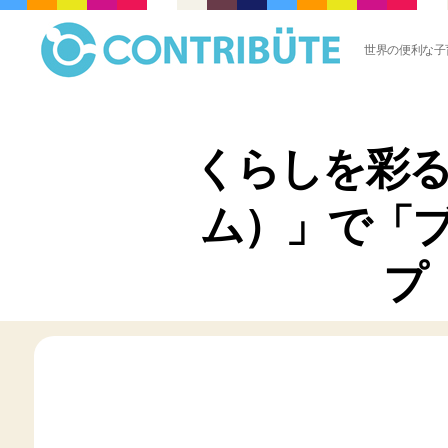
世界の便利な子
株
式
会
社
くらしを彩る
コ
ン
ト
ム）」で「
リ
ビ
ュ
プ
ー
ト
(
Contribute,inc.
)