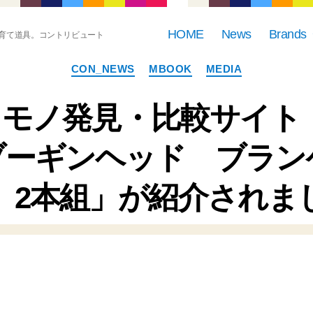
HOME
News
Brands
育て道具。コントリビュート
カ
CON_NEWS
MBOOK
MEDIA
テ
ゴ
リ
モノ発見・比較サイト「
ー
ブーギンヘッド ブラン
 2本組」が紹介されま