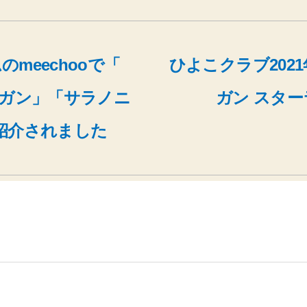
meechooで「
ひよこクラブ202
星型アフガン」「サラノニ
ガン スタ
紹介されました