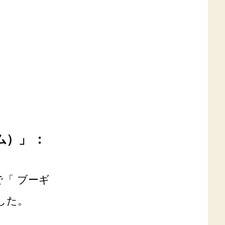
）」 ：
「 ブーギ
した。