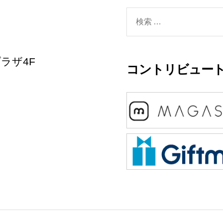
検
索
対
ラザ4F
コントリビュート
象: