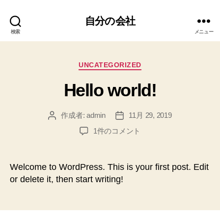
自分の会社
検索
メニュー
カ
UNCATEGORIZED
テ
Hello world!
ゴ
リ
ー
作成者:
admin
11月 29, 2019
投
投
稿
稿
Hello
1件のコメント
者
日
world!
へ
の
Welcome to WordPress. This is your first post. Edit
or delete it, then start writing!