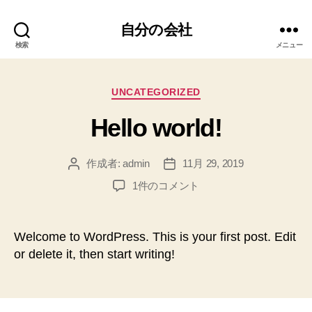
自分の会社
検索
メニュー
カ
UNCATEGORIZED
テ
Hello world!
ゴ
リ
ー
作成者:
admin
11月 29, 2019
投
投
稿
稿
Hello
1件のコメント
者
日
world!
へ
の
Welcome to WordPress. This is your first post. Edit
or delete it, then start writing!