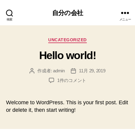
自分の会社
検索
メニュー
カ
UNCATEGORIZED
テ
Hello world!
ゴ
リ
ー
作成者:
admin
11月 29, 2019
投
投
稿
稿
Hello
1件のコメント
者
日
world!
へ
の
Welcome to WordPress. This is your first post. Edit
or delete it, then start writing!