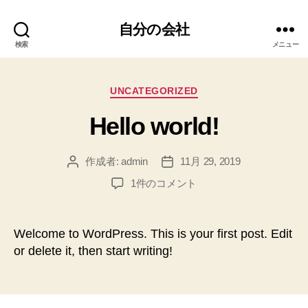
自分の会社
検索
メニュー
カ
UNCATEGORIZED
テ
Hello world!
ゴ
リ
ー
作成者:
admin
11月 29, 2019
投
投
稿
稿
Hello
1件のコメント
者
日
world!
へ
の
Welcome to WordPress. This is your first post. Edit
or delete it, then start writing!