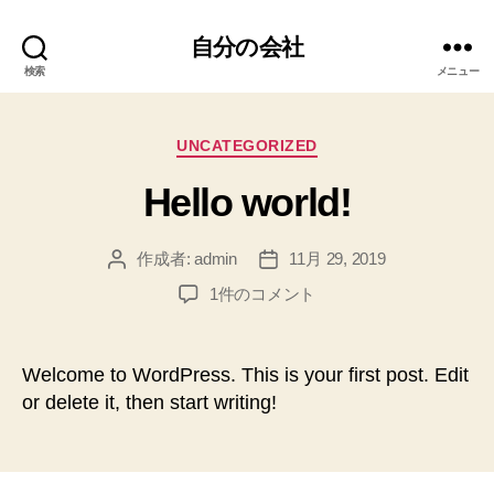
自分の会社
検索
メニュー
カ
UNCATEGORIZED
テ
Hello world!
ゴ
リ
ー
作成者:
admin
11月 29, 2019
投
投
稿
稿
Hello
1件のコメント
者
日
world!
へ
の
Welcome to WordPress. This is your first post. Edit
or delete it, then start writing!