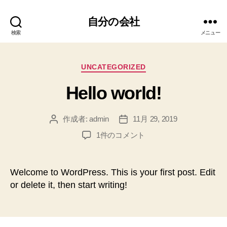
自分の会社
検索
メニュー
カ
UNCATEGORIZED
テ
Hello world!
ゴ
リ
ー
作成者:
admin
11月 29, 2019
投
投
稿
稿
Hello
1件のコメント
者
日
world!
へ
の
Welcome to WordPress. This is your first post. Edit
or delete it, then start writing!