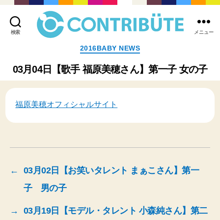
検索
メニュー
株
カ
2016BABY NEWS
式
テ
会
ゴ
03月04日【歌手 福原美穂さん】第一子 女の子
社
リ
コ
ー
ン
ト
福原美穂オフィシャルサイト
リ
ビ
ュ
ー
ト
(
←
03月02日【お笑いタレント まぁこさん】第一
Contribute,inc.
)
子 男の子
→
03月19日【モデル・タレント 小森純さん】第二