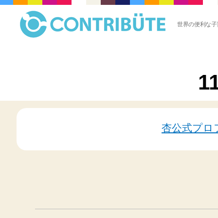
世界の便利な子
株
式
会
社
1
コ
ン
ト
リ
ビ
杏公式プロ
ュ
ー
ト
(
Contribute,inc.
)