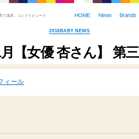
HOME
News
Brands
育て道具。コントリビュート
カ
2016BABY NEWS
テ
ゴ
リ
1月【女優 杏さん】 第
ー
フィール