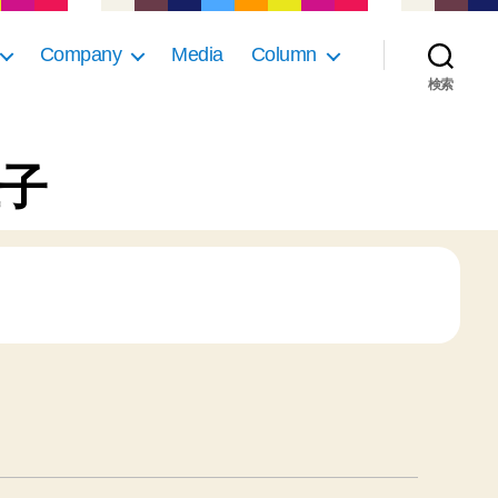
Company
Media
Column
検索
三子