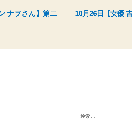
モン ナヲさん】第二
10月26日【女優
検
索