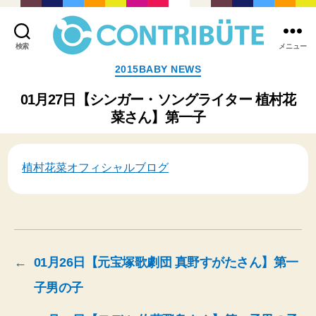
検索
メニュー
株
カ
2015BABY NEWS
式
テ
会
ゴ
01月27日【シンガー・ソングライター 植村花
社
リ
菜さん】第一子
コ
ー
ン
ト
リ
植村花菜オフィシャルブログ
ビ
ュ
ー
ト
(
Contribute,inc.
)
←
01月26日【元宝塚歌劇団 真野すがたさん】第一
子男の子