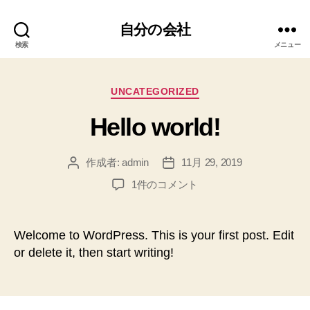
自分の会社
検索
メニュー
カ
UNCATEGORIZED
テ
Hello world!
ゴ
リ
ー
作成者:
admin
11月 29, 2019
投
投
稿
稿
Hello
1件のコメント
者
日
world!
へ
の
Welcome to WordPress. This is your first post. Edit
or delete it, then start writing!