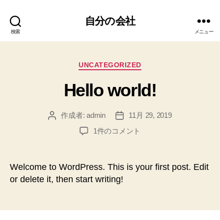
自分の会社
検索
メニュー
カ
UNCATEGORIZED
テ
Hello world!
ゴ
リ
ー
作成者:
admin
11月 29, 2019
投
投
稿
稿
Hello
1件のコメント
者
日
world!
へ
の
Welcome to WordPress. This is your first post. Edit
or delete it, then start writing!