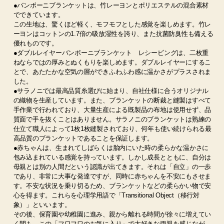
●バンボーニブランケットは、竹レーヨンとポリエステルの混合素材
でできています。
この生地は、驚くほど軽く、モフモフとした感覚を楽しめます。竹レ
ーヨンはコットンの1.7倍の吸放湿性を誇り、また抗菌防臭性も備える
優れものです。
●ダブルレイヤーバンボーニブランケット レシービングは、二枚重
ねならではの厚みとぬくもりを楽しめます。ダブルレイヤーにするこ
とで、あたたかな空気の層ができふわふわ感に温かさがプラスされま
した。
●サラノニでは最高品質糸選びに始まり、自社仕様に合うオリジナル
の織物を生産しています。また、ブランケットの断裁と縫製はすべて
手作業で行われており、大量生産による既製品の布地は使用せず、品
質面で手を抜くことはありません。サラノニのブランケットは熟練の
仕立て職人によって1枚1枚縫製されており、何年も使い続けられる最
高品質のブランケットであることを保証します。
●赤ちゃんは、生まれてしばらくは胎内にいた時の柔らかな温かさに
包み込まれている感覚を持っています。しかし成長とともに、自分は
母親とは別の人間だという認識が出てきます。それは「自立」の一歩
であり、非常に大事な発達ですが、同時に赤ちゃんを不安にもさせま
す。不安な状況を乗り切るため、ブランケットなどの柔らかい物で安
心を得ます。これらを心理学用語で「Transitional Object（移行対
象）」といいます。
その後、保育園や幼稚園に進み、親から離れる時間が徐々に増えてい
く間も、この「フワフワのお気に入り」で大好きな両親を感じなが