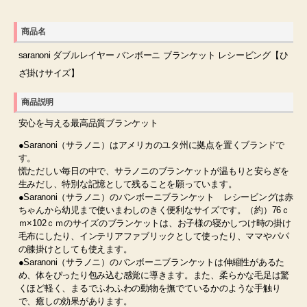
商品名
saranoni ダブルレイヤー バンボーニ ブランケット レシービング【ひ
ざ掛けサイズ】
商品説明
安心を与える最高品質ブランケット
●Saranoni（サラノニ）はアメリカのユタ州に拠点を置くブランドで
す。
慌ただしい毎日の中で、サラノニのブランケットが温もりと安らぎを
生みだし、特別な記憶として残ることを願っています。
●Saranoni（サラノニ）のバンボーニブランケット レシービングは赤
ちゃんから幼児まで使いまわしのきく便利なサイズです。（約）76ｃ
ｍ×102ｃｍのサイズのブランケットは、お子様の寝かしつけ時の掛け
毛布にしたり、インテリアファブリックとして使ったり、ママやパパ
の膝掛けとしても使えます。
●Saranoni（サラノニ）のバンボーニブランケットは伸縮性があるた
め、体をぴったり包み込む感覚に導きます。また、柔らかな毛足は驚
くほど軽く、まるでふわふわの動物を撫でているかのような手触り
で、癒しの効果があります。