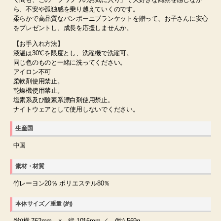
ら、不安や孤独感を乗り越えていくのです。
柔らかで高品質なバンボーニブランケットを贈って、お子さんに安心
をプレゼントし、成長を応援しませんか。
【お手入れ方法】
液温は30℃を限度とし、洗濯機で洗濯可。
同じ色のものと一緒に洗ってください。
アイロン不可
柔軟剤使用禁止。
乾燥機使用禁止。
塩素系及び酸素系漂白剤使用禁止。
ナイトウェアとして使用しないでください。
生産国
中国
素材・材質
竹レーヨン20％ ポリエステル80％
本体サイズ／重量 (約)
(約)横 762mm × 縦 1016mm ／ (約) 569g