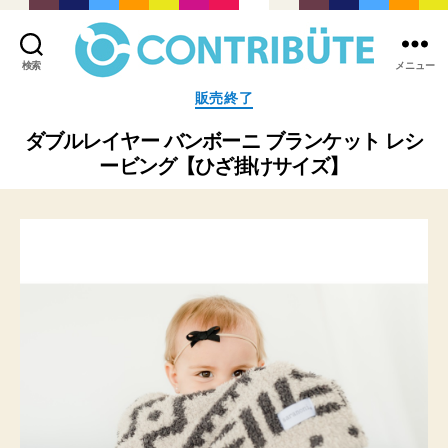
検索
メニュー
株
カ
販売終了
式
テ
会
ゴ
ダブルレイヤー バンボーニ ブランケット レシ
社
リ
ービング【ひざ掛けサイズ】
コ
ー
ン
ト
リ
ビ
ュ
ー
ト
(
Contribute,inc.
)