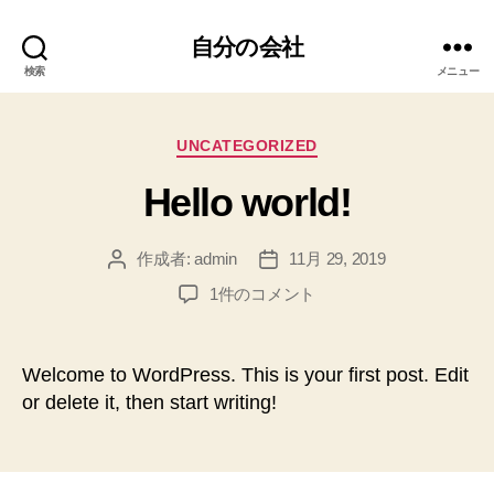
自分の会社
検索
メニュー
カ
UNCATEGORIZED
テ
Hello world!
ゴ
リ
ー
作成者:
admin
11月 29, 2019
投
投
稿
稿
Hello
1件のコメント
者
日
world!
へ
の
Welcome to WordPress. This is your first post. Edit
or delete it, then start writing!