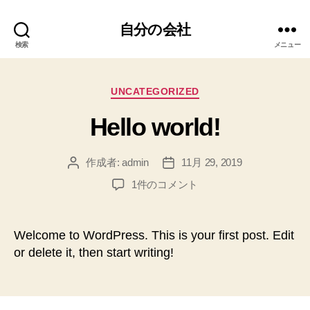
自分の会社
検索
メニュー
カ
UNCATEGORIZED
テ
Hello world!
ゴ
リ
ー
作成者:
admin
11月 29, 2019
投
投
稿
稿
Hello
1件のコメント
者
日
world!
へ
の
Welcome to WordPress. This is your first post. Edit
or delete it, then start writing!