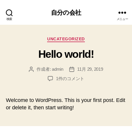
自分の会社
検索
メニュー
カ
UNCATEGORIZED
テ
Hello world!
ゴ
リ
ー
作成者:
admin
11月 29, 2019
投
投
稿
稿
Hello
1件のコメント
者
日
world!
へ
の
Welcome to WordPress. This is your first post. Edit
or delete it, then start writing!