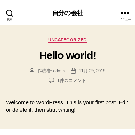
自分の会社
検索
メニュー
カ
UNCATEGORIZED
テ
Hello world!
ゴ
リ
ー
作成者:
admin
11月 29, 2019
投
投
稿
稿
Hello
1件のコメント
者
日
world!
へ
の
Welcome to WordPress. This is your first post. Edit
or delete it, then start writing!