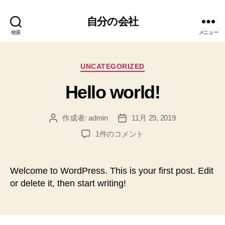
自分の会社
検索
メニュー
カ
UNCATEGORIZED
テ
Hello world!
ゴ
リ
ー
作成者:
admin
11月 29, 2019
投
投
稿
稿
Hello
1件のコメント
者
日
world!
へ
の
Welcome to WordPress. This is your first post. Edit
or delete it, then start writing!