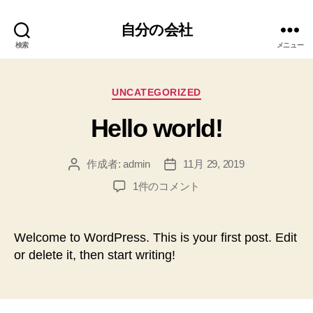
自分の会社
検索
メニュー
カ
UNCATEGORIZED
テ
Hello world!
ゴ
リ
ー
作成者:
admin
11月 29, 2019
投
投
稿
稿
Hello
1件のコメント
者
日
world!
へ
の
Welcome to WordPress. This is your first post. Edit
or delete it, then start writing!