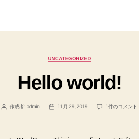
カ
UNCATEGORIZED
テ
ゴ
Hello world!
リ
ー
Hello
作成者:
admin
11月 29, 2019
1件のコメント
投
投
world!
稿
稿
へ
者
日
の