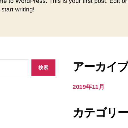
e to WordPress. This is your first post. Edit or
 start writing!
アーカイ
2019年11月
カテゴリ