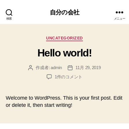
自分の会社
検索
メニュー
カ
UNCATEGORIZED
テ
Hello world!
ゴ
リ
ー
作成者:
admin
11月 29, 2019
投
投
稿
稿
Hello
1件のコメント
者
日
world!
へ
の
Welcome to WordPress. This is your first post. Edit
or delete it, then start writing!