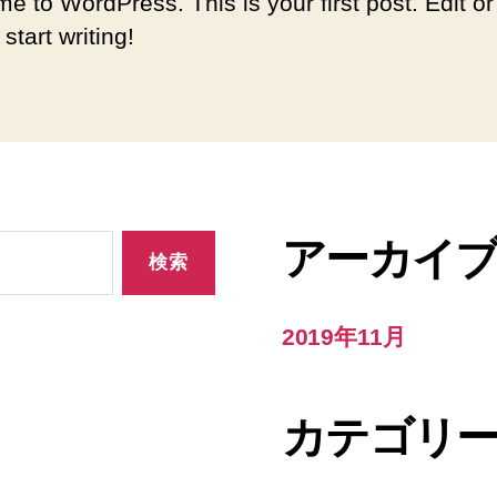
e to WordPress. This is your first post. Edit or
 start writing!
アーカイ
2019年11月
カテゴリ