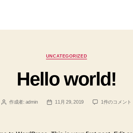
カ
UNCATEGORIZED
テ
ゴ
Hello world!
リ
ー
Hello
作成者:
admin
11月 29, 2019
1件のコメント
投
投
world!
稿
稿
へ
者
日
の