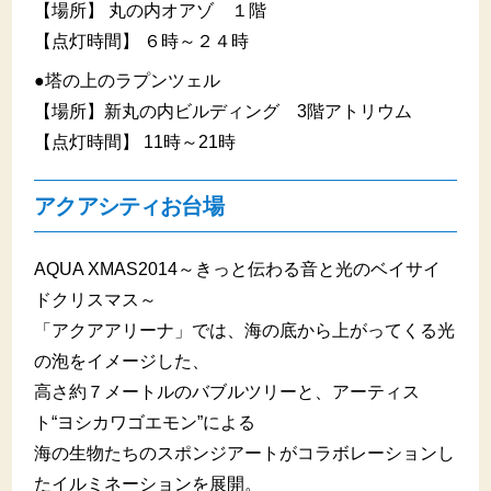
【場所】 丸の内オアゾ １階
【点灯時間】 ６時～２４時
●塔の上のラプンツェル
【場所】新丸の内ビルディング 3階アトリウム
【点灯時間】 11時～21時
アクアシティお台場
AQUA XMAS2014～きっと伝わる音と光のベイサイ
ドクリスマス～
「アクアアリーナ」では、海の底から上がってくる光
の泡をイメージした、
高さ約７メートルのバブルツリーと、アーティス
ト“ヨシカワゴエモン”による
海の生物たちのスポンジアートがコラボレーションし
たイルミネーションを展開。