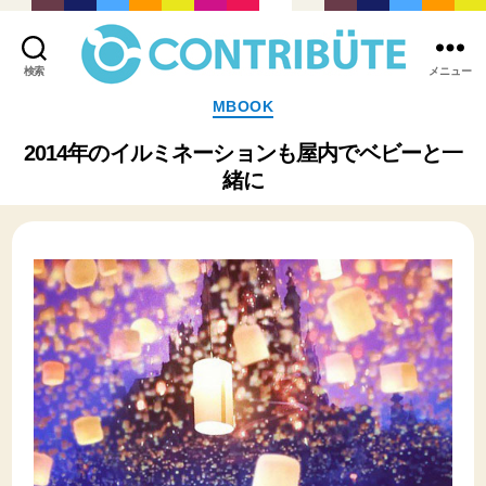
検索
メニュー
株
カ
MBOOK
式
テ
会
ゴ
2014年のイルミネーションも屋内でベビーと一
社
リ
緒に
コ
ー
ン
ト
リ
ビ
ュ
ー
ト
(
Contribute,inc.
)