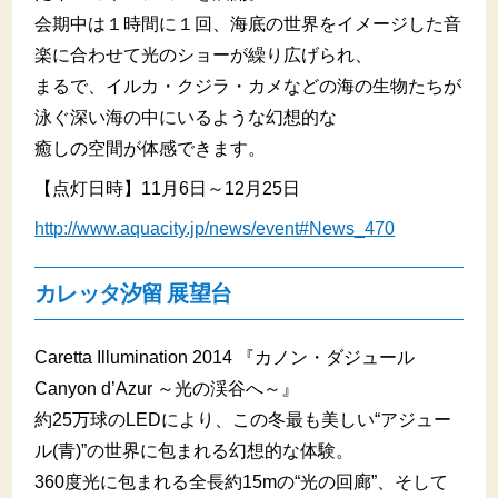
会期中は１時間に１回、海底の世界をイメージした音
楽に合わせて光のショーが繰り広げられ、
まるで、イルカ・クジラ・カメなどの海の生物たちが
泳ぐ深い海の中にいるような幻想的な
癒しの空間が体感できます。
【点灯日時】11月6日～12月25日
http://www.aquacity.jp/news/event#News_470
カレッタ汐留 展望台
Caretta Illumination 2014 『カノン・ダジュール
Canyon d’Azur ～光の渓谷へ～』
約25万球のLEDにより、この冬最も美しい“アジュー
ル(青)”の世界に包まれる幻想的な体験。
360度光に包まれる全長約15mの“光の回廊”、そして