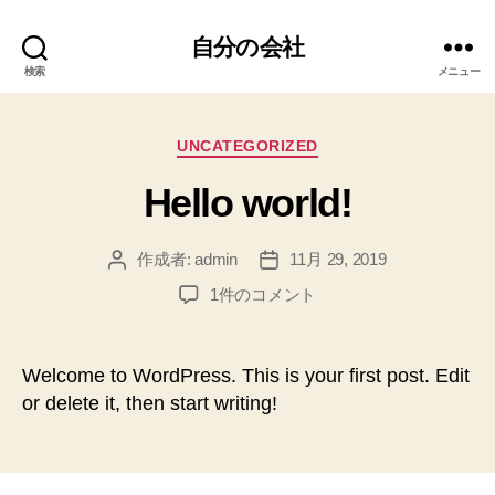
自分の会社
検索
メニュー
カ
UNCATEGORIZED
テ
Hello world!
ゴ
リ
ー
作成者:
admin
11月 29, 2019
投
投
稿
稿
Hello
1件のコメント
者
日
world!
へ
の
Welcome to WordPress. This is your first post. Edit
or delete it, then start writing!