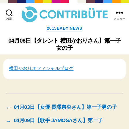
検索
メニュー
株
カ
2015BABY NEWS
式
テ
会
ゴ
04月06日【タレント 横田かおりさん】第一子
社
リ
女の子
コ
ー
ン
ト
リ
横田かおりオフィシャルブログ
ビ
ュ
ー
ト
(
Contribute,inc.
)
←
04月03日【女優 長澤奈央さん】第一子男の子
→
04月09日【歌手 JAMOSAさん】第一子