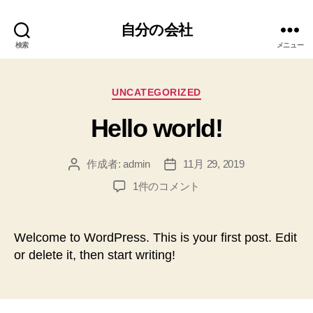
自分の会社
検索
メニュー
カ
UNCATEGORIZED
テ
Hello world!
ゴ
リ
ー
作成者:
admin
11月 29, 2019
投
投
稿
稿
Hello
1件のコメント
者
日
world!
へ
の
Welcome to WordPress. This is your first post. Edit
or delete it, then start writing!