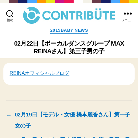
検索
メニュー
株
カ
2015BABY NEWS
式
テ
会
ゴ
02月22日【ボーカルダンスグループ MAX
社
リ
REINAさん】第三子男の子
コ
ー
ン
ト
リ
REINAオフィシャルブログ
ビ
ュ
ー
ト
(
Contribute,inc.
)
←
02月19日【モデル・女優 橋本麗香さん】第一子
女の子