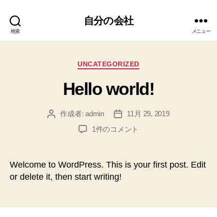
自分の会社
検索
メニュー
カ
UNCATEGORIZED
テ
Hello world!
ゴ
リ
ー
作成者:
admin
11月 29, 2019
投
投
稿
稿
Hello
1件のコメント
者
日
world!
へ
の
Welcome to WordPress. This is your first post. Edit
or delete it, then start writing!