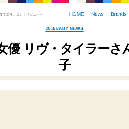
HOME
News
Brands
育て道具。コントリビュート
カ
2015BABY NEWS
テ
ゴ
リ
米女優 リヴ・タイラー
ー
子