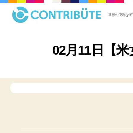
世界の便利な子
株
式
会
社
02月11日【
コ
ン
ト
リ
ビ
ュ
ー
ト
(
Contribute,inc.
)