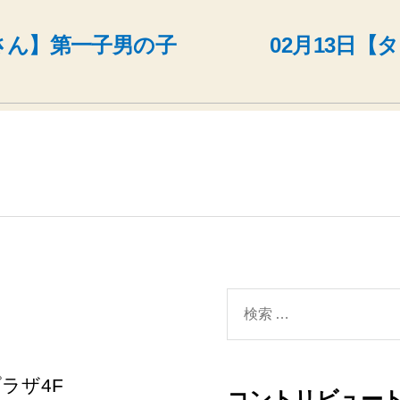
生さん】第一子男の子
02月13日【
検
索
対
ラザ4F
コントリビュート