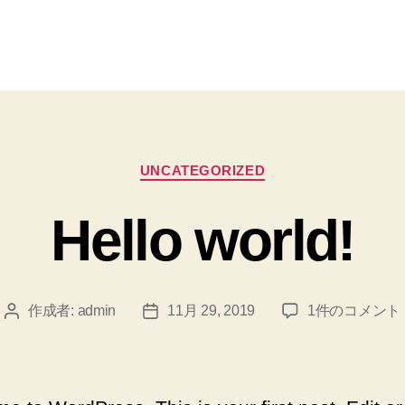
カ
UNCATEGORIZED
テ
ゴ
Hello world!
リ
ー
Hello
作成者:
admin
11月 29, 2019
1件のコメント
投
投
world!
稿
稿
へ
者
日
の