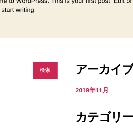
e to WordPress. This is your first post. Edit or
 start writing!
アーカイ
2019年11月
カテゴリ