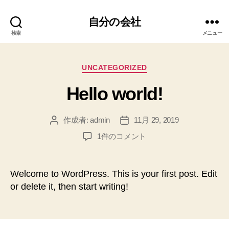
自分の会社
検索
メニュー
カ
UNCATEGORIZED
テ
Hello world!
ゴ
リ
ー
作成者:
admin
11月 29, 2019
投
投
稿
稿
Hello
1件のコメント
者
日
world!
へ
の
Welcome to WordPress. This is your first post. Edit
or delete it, then start writing!