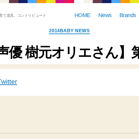
HOME
News
Brands
育て道具。コントリビュート
カ
2014BABY NEWS
テ
ゴ
リ
【声優 樹元オリエさん
ー
tter