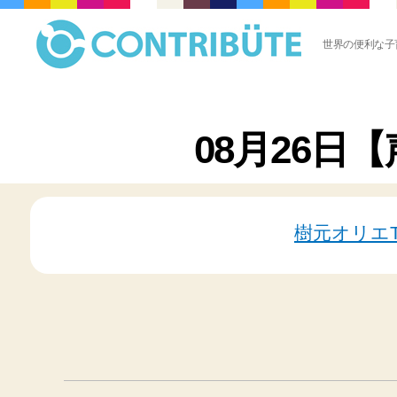
世界の便利な子
株
式
会
社
08月26日
コ
ン
ト
リ
ビ
樹元オリエTwi
ュ
ー
ト
(
Contribute,inc.
)