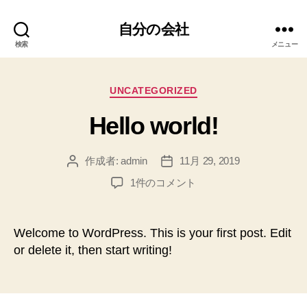
自分の会社
検索
メニュー
カ
UNCATEGORIZED
テ
Hello world!
ゴ
リ
ー
作成者:
admin
11月 29, 2019
投
投
稿
稿
Hello
1件のコメント
者
日
world!
へ
の
Welcome to WordPress. This is your first post. Edit
or delete it, then start writing!