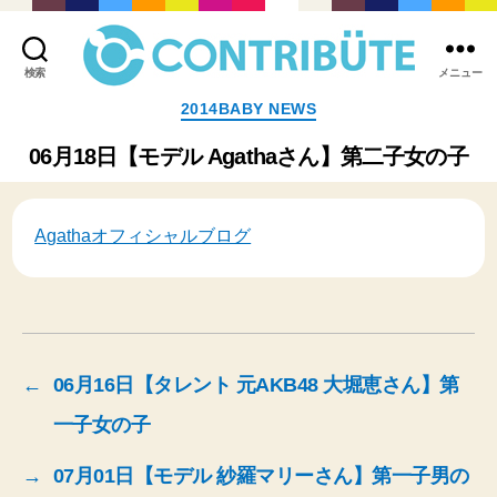
検索
メニュー
株
カ
2014BABY NEWS
式
テ
会
ゴ
06月18日【モデル Agathaさん】第二子女の子
社
リ
コ
ー
ン
ト
Agathaオフィシャルブログ
リ
ビ
ュ
ー
ト
(
←
06月16日【タレント 元AKB48 大堀恵さん】第
Contribute,inc.
)
一子女の子
→
07月01日【モデル 紗羅マリーさん】第一子男の