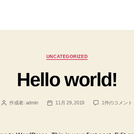
カ
UNCATEGORIZED
テ
ゴ
Hello world!
リ
ー
Hello
作成者:
admin
11月 29, 2019
1件のコメント
投
投
world!
稿
稿
へ
者
日
の