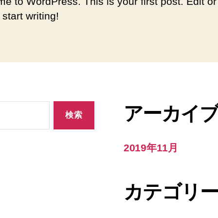
e to WordPress. This is your first post. Edit or
 start writing!
アーカイ
2019年11月
カテゴリ