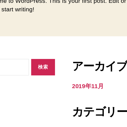
e to WordPress. This is your first post. Edit or
 start writing!
アーカイ
2019年11月
カテゴリ