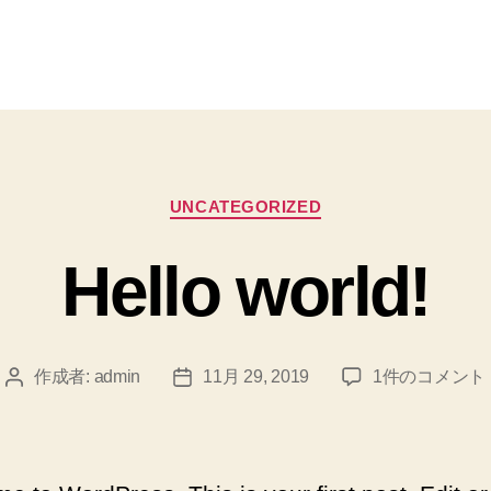
カ
UNCATEGORIZED
テ
ゴ
Hello world!
リ
ー
Hello
作成者:
admin
11月 29, 2019
1件のコメント
投
投
world!
稿
稿
へ
者
日
の