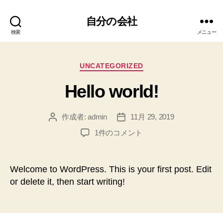
自分の会社
検索
メニュー
カ
UNCATEGORIZED
テ
Hello world!
ゴ
リ
ー
作成者:
admin
11月 29, 2019
投
投
稿
稿
Hello
1件のコメント
者
日
world!
へ
の
Welcome to WordPress. This is your first post. Edit
or delete it, then start writing!