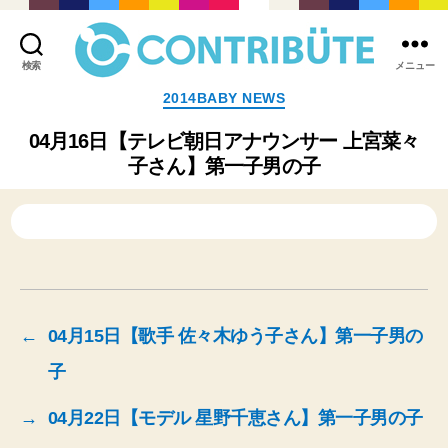
検索
メニュー
株
カ
2014BABY NEWS
式
テ
会
ゴ
04月16日【テレビ朝日アナウンサー 上宮菜々
社
リ
子さん】第一子男の子
コ
ー
ン
ト
リ
ビ
ュ
ー
ト
(
←
04月15日【歌手 佐々木ゆう子さん】第一子男の
Contribute,inc.
)
子
→
04月22日【モデル 星野千恵さん】第一子男の子