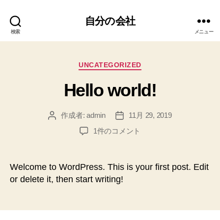
自分の会社
検索
メニュー
カ
UNCATEGORIZED
テ
Hello world!
ゴ
リ
ー
作成者:
admin
11月 29, 2019
投
投
稿
稿
Hello
1件のコメント
者
日
world!
へ
の
Welcome to WordPress. This is your first post. Edit
or delete it, then start writing!