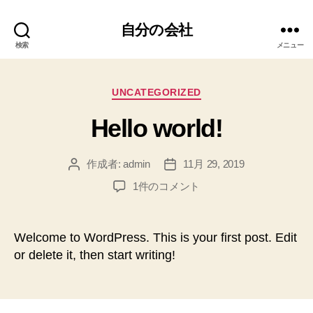
自分の会社
検索
メニュー
カ
UNCATEGORIZED
テ
Hello world!
ゴ
リ
ー
作成者:
admin
11月 29, 2019
投
投
稿
稿
Hello
1件のコメント
者
日
world!
へ
の
Welcome to WordPress. This is your first post. Edit
or delete it, then start writing!