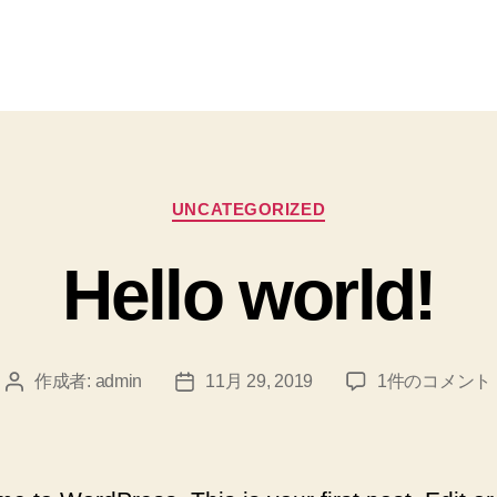
カ
UNCATEGORIZED
テ
ゴ
Hello world!
リ
ー
Hello
作成者:
admin
11月 29, 2019
1件のコメント
投
投
world!
稿
稿
へ
者
日
の