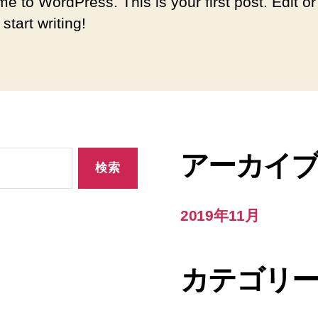
e to WordPress. This is your first post. Edit or
 start writing!
アーカイ
2019年11月
カテゴリ