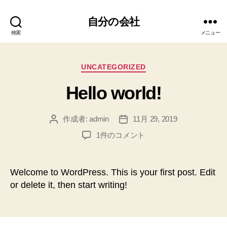
自分の会社
検索
メニュー
カ
UNCATEGORIZED
テ
Hello world!
ゴ
リ
ー
作成者:
admin
11月 29, 2019
投
投
稿
稿
Hello
1件のコメント
者
日
world!
へ
の
Welcome to WordPress. This is your first post. Edit
or delete it, then start writing!