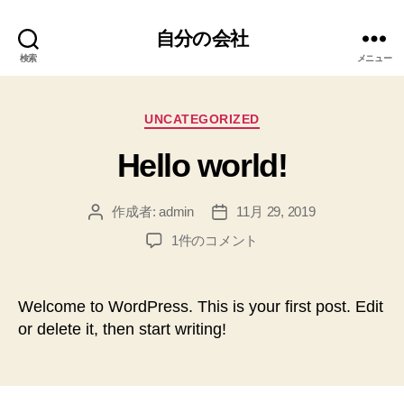
自分の会社
検索
メニュー
カ
UNCATEGORIZED
テ
Hello world!
ゴ
リ
ー
作成者:
admin
11月 29, 2019
投
投
稿
稿
Hello
1件のコメント
者
日
world!
へ
の
Welcome to WordPress. This is your first post. Edit
or delete it, then start writing!