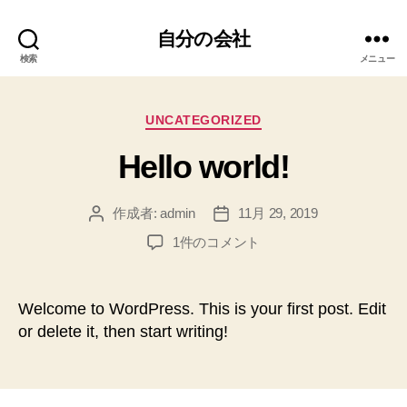
自分の会社
検索
メニュー
カ
UNCATEGORIZED
テ
Hello world!
ゴ
リ
ー
作成者:
admin
11月 29, 2019
投
投
稿
稿
Hello
1件のコメント
者
日
world!
へ
の
Welcome to WordPress. This is your first post. Edit
or delete it, then start writing!