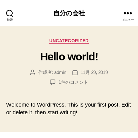
自分の会社
検索
メニュー
カ
UNCATEGORIZED
テ
Hello world!
ゴ
リ
ー
作成者:
admin
11月 29, 2019
投
投
稿
稿
Hello
1件のコメント
者
日
world!
へ
の
Welcome to WordPress. This is your first post. Edit
or delete it, then start writing!