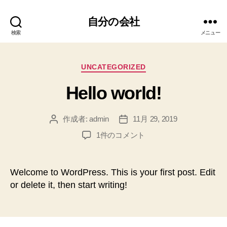
自分の会社
検索
メニュー
カ
UNCATEGORIZED
テ
Hello world!
ゴ
リ
ー
作成者:
admin
11月 29, 2019
投
投
稿
稿
Hello
1件のコメント
者
日
world!
へ
の
Welcome to WordPress. This is your first post. Edit
or delete it, then start writing!